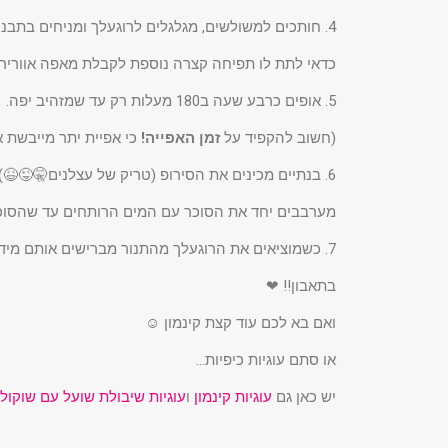
4. חותכים למשולשים, מגלגלים לרוגעלך ומניחים בתבנית מרופדת בנייר אפייה.
כדאי לתת לו תפיחה קצרה נוספת לקבלת מאפה אוורירי
5. אופים כרבע שעה ב180 מעלות רק עד שמזהיב יפה.
(חשוב להקפיד על
זמן האפייה!
כי אפיית יתר מייבשת 
6. בנתיים מכינים את הסירופ (טריק של עצלנים🤫😜😆)
מערבבים יחד את הסוכר עם המים הרותחים עד שהסוכר 
7. כשמוציאים את הרוגעלך מהתנור מברישים אותם מיד בסירופ לקבלת ברק יפה.
בתאבון!! ❤
ואם בא לכם עוד קצת קינמון ☺
או סתם עוגיות כיפיות…
יש כאן גם
עוגיות קינמון
ו
עוגיות שיבולת שועל עם שוקולד