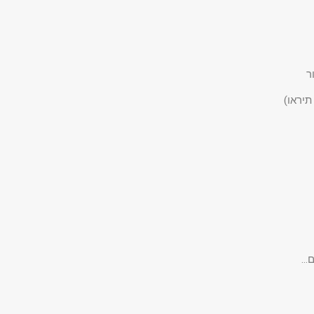
ר
תיראו)
ם…