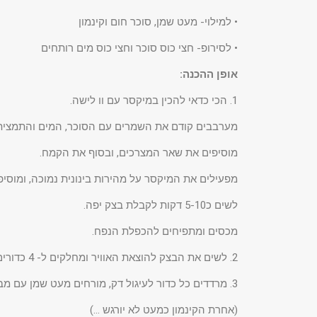
• למילוי- מעט שמן, סוכר חום וקינמון
• לסירופ- חצי כוס סוכר וחצי כוס מים רותחים
אופן ההכנה:
1. הכי כדאי להכין במיקסר עם וו לישה.
מערבבים קודם את השמרים עם הסוכר, המים והתמצית ו
מוסיפים את שאר המצרכים, ובסוף את הקמח.
מפעילים את המיקסר על מהירות בינונית נמוכה, ומוסי
לשים כ5-10 דקות לקבלת בצק יפה.
מכסים ומתפיחים להכפלת הנפח.
2. לשים את הבצק להוצאת האוויר ומחלקים ל- 4 כדורים.
3. מרדדים כל כדור לעיגול דק, מורחים מעט שמן עם מברשת ומפזרים סוכר וקינמון
(אחרת הקינמון כמעט לא יורגש …)