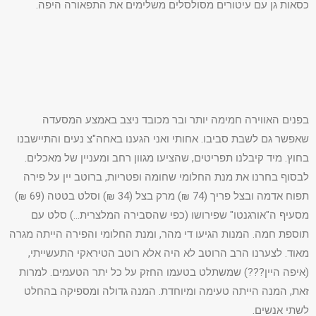
כסאות גן עם עיטורים מסולסלים משלימים את התפאורה היפה.
בפנים האווירה חמימה יותר ובר מכובד ניצב באמצע המסעדה
שאפשר גם לשבת סביבו. אחותי ואני הגענו באחה"צ נעים והתיישבנו
בחוץ. מיד קיבלנו תפריטים, שהציעו מגוון רחב ומעניין של מאכלים.
לבסוף בחרנו את מנת החלומי שחומה ופטריות, ברוטב יין על פירה
תפוח אדמה ובצל פריך (74 ₪) מרק בצל (34 ₪) וסלט בטטה (69 ₪)
מסעיף ה"אורגנטו" שפירושו (כפי שהסבירה המלצרית…) סלט עם
תוספת חמה. המנות הגיעו די מהר, ומנת החלומי והפירה הייתה מגרה
מאוד. לצערנו הרב הרוטב לא היה אלא רוטב הטיראקי התעשייתי,
(איפה היין???) שמשתלט בטעמו החזק על כל יתר הטעמים. למרות
זאת, המנה הייתה טעימה ומיוחדת. המנה גדולה ומספיקה בהחלט
לשתי אנשים.