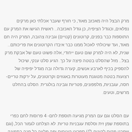
מרק הבצל היה מאכזב מאוד, כי חורף שעבר אכלתי כאן מרקים
נפלאים, וכגודל הציפיה, כן גודל האכזבה… ראשית הגישו את המרק עם
התוספות כבר בפנים, קרוטונים (קנויים) וגבינה צהובה, המרק היה חם
מאוד, ועד שיכולתי לאכול ממנו כבר איבדו הקרוטונים את פריכותם…
שנית, לא היה למרק שום טעם ייחודי, אלה פשוט טעם של אבקת מרק
בצל… מזל שהסלט בטטה פיצה על כך. הגיע סלט ענקי, שיכול
להספיק בכיף לארבע אנשים, קערה גדולה ובה מגדל יפיפיה של
רצועות בטטה מטוגנת מעוטרות באגוזים וקרוטונים, על ירקות טריים-
חסה, עגבניות, מלפפונים, פטריות וגבינה בולגרית. הסלט בהחלט
מרשים, וטעים.
עם הסלט וגם עם המרק מגיעה תוספת לחם- 4 פרוסות לחם כפרי
בתוספת שמן זית וסלסת עגבניות טריות. לא הצלחנו לגמור הכל, (וגם
שמרנו מקום לקינוח 😊) תפריט קינוחים יפה מלווה כל מנה בתמונה,