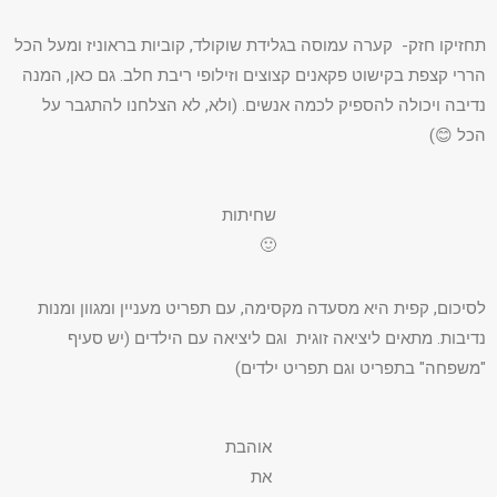
תחזיקו חזק- קערה עמוסה בגלידת שוקולד, קוביות בראוניז ומעל הכל
הררי קצפת בקישוט פקאנים קצוצים וזילופי ריבת חלב. גם כאן, המנה
נדיבה ויכולה להספיק לכמה אנשים. (ולא, לא הצלחנו להתגבר על
הכל 😊)
שחיתות
🙂
לסיכום, קפית היא מסעדה מקסימה, עם תפריט מעניין ומגוון ומנות
נדיבות. מתאים ליציאה זוגית וגם ליציאה עם הילדים (יש סעיף
"משפחה" בתפריט וגם תפריט ילדים)
אוהבת
את