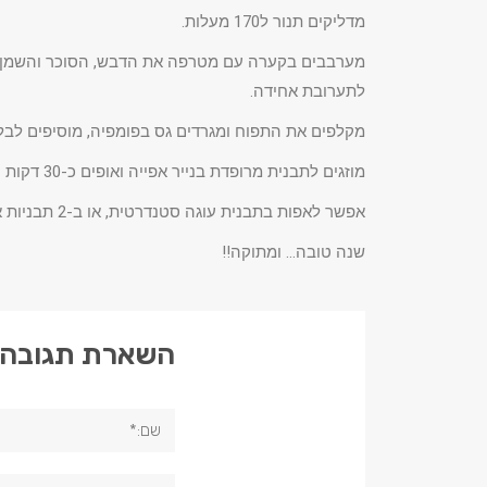
מדליקים תנור ל170 מעלות.
מערבבים בקערה עם מטרפה את הדבש, הסוכר והשמן. מ
לתערובת אחידה.
מקלפים את התפוח ומגרדים גס בפומפיה, מוסיפים לב
מוזגים לתבנית מרופדת בנייר אפייה ואופים כ-30 דקות עד שהעוגה מזהיבה וסכין הננעצת בעוגה יוצאת יבשה.
אפשר לאפות בתבנית עוגה סטנדרטית, או ב-2 תבניות אינגליש קייק חד"פ או במאפינס. שימו לב שזמני האפיה משתנים לפי גודל התבנית. מאפינס ייצטרכו פחות זמן.
שנה טובה… ומתוקה!!
השארת תגובה
שם:*
תגובה: