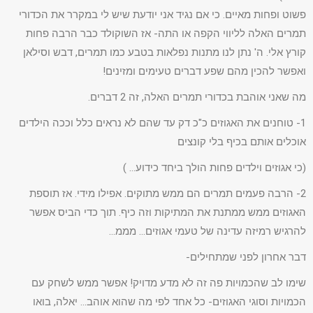
פשוט ופחות מאיים. כי אם נגיד אני יודעת שיש לי במקרר את הכדורי
תמרים האלה לליווי הקפה או התה- אז השוקולד כבר הרבה פחות
קורץ אלי. ה' נתן לנו מתנות נפלאות בטבע כמו תמרים, דבש וסילאן
ואפשר להכין מהם שפע דברים טעימים ומזינים!
מה שאני אוהבת בכדורי תמרים האלה, זה 2 דברים.
1- טוחנים את האגוזים כ"כ דק עד שהם לא נראים כלל וככה הילדים
אוכלים אותם בכיף בלי קונצים
(כי אגוזים וילדים פחות הולך ביחד כידוע… )
2- הרבה פעמים תמרים הם ממש מתוקים. אפילו מידי. אז תוספת
האגוזים ממש ממתנת את המתיקות וזה כיף. תוך כדי הביס אפשר
להרגיש רמיזה עדינה של טעמי אגוזים… מממ…
דבר אחרון לפני שמתחילים-
שימו לב שהכמויות פה זה לא מדע מדויק! אפשר ממש לשחק עם
הכמויות וסוגי האגוזים- כל אחד לפי מה שהוא אוהב… יאלה, בואו