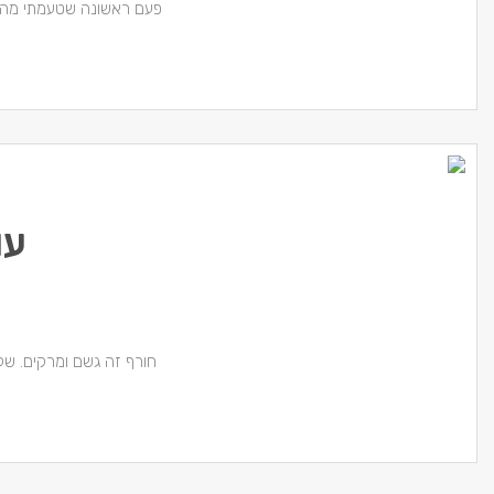
פעם ראשונה שטעמתי מהפא
עו
חורף זה גשם ומרקים. של