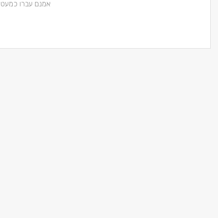
אמנם עברו כמעט 3 שנים מאז הנופש הזה, אבל בגלל שהוא היה כזה מוצלח ומכונן בשבילי, החלטתי שגם אם 